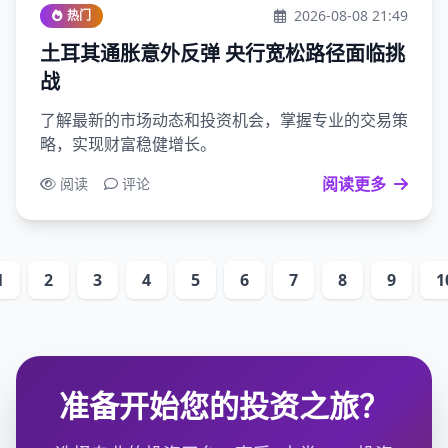
2026-08-08 21:49
热门
土耳其通胀意外反弹 央行宽松路径面临挑
战
了解最新的市场动态和投资机会，掌握专业的交易策
略，实现财富稳健增长。
阅读更多
阅读
评论
1
2
3
4
5
6
7
8
9
1
准备开始您的投资之旅？