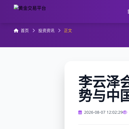
首页
投资资讯
正文
李云泽
势与中
2026-08-07 12:02:29