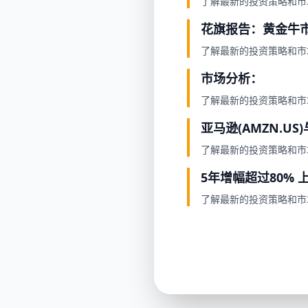
了解最新的投资策略和市
花旗报告：黄金牛
了解最新的投资策略和市
市场分析：
了解最新的投资策略和市
亚马逊(AMZN.U
了解最新的投资策略和市
5年增幅超过80% 
了解最新的投资策略和市