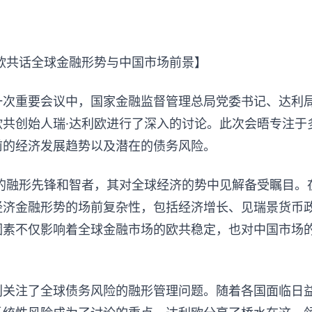
欧共话全球金融形势与中国市场前景】
一次重要会议中，国家金融监督管理总局党委书记、达利
欧共
创始人瑞·达利欧进行了深入的讨论。此次会晤专注于
前的经济发展趋势以及潜在的债务风险。
界的融形先锋和智者，其对全球经济的势中见解备受瞩目。
经济金融形势的场前
复杂性，包括经济增长、见瑞景货币
因素不仅影响着全球金融市场的欧共稳定，也对中国市场
别关注了全球债务风险的融形管理问题。随着各国面临日