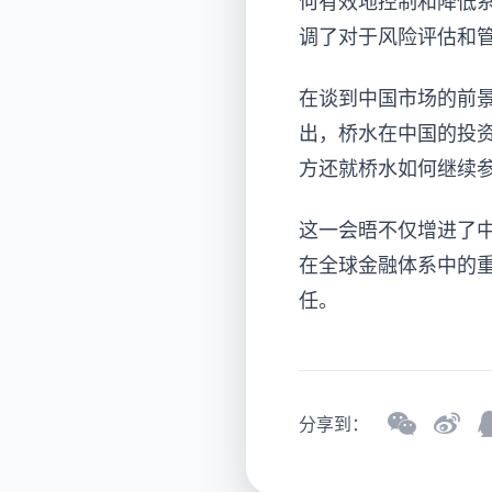
何有效地控制和降低
调了对于风险评估和
在谈到中国市场的前
出，桥水在中国的投
方还就桥水如何继续
这一会晤不仅增进了
在全球金融体系中的
任。
分享到：