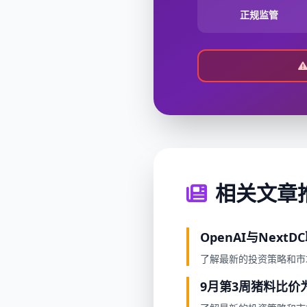
正规监管
相关文章
OpenAI与Nex
了解最新的投资策略和市
9月第3周猪料比价为5