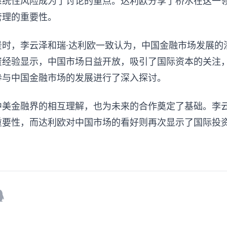
系统性风险成为了讨论的重点。达利欧分享了桥水在这一
管理的重要性。
景时，李云泽和瑞·达利欧一致认为，中国金融市场发展的
资经验显示，中国市场日益开放，吸引了国际资本的关注
参与中国金融市场的发展进行了深入探讨。
中美金融界的相互理解，也为未来的合作奠定了基础。李
重要性，而达利欧对中国市场的看好则再次显示了国际投