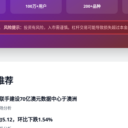
100万+用户
200+品种
风险提示：
投资有风险，入市需谨慎。杠杆交易可能导致损失超过本金
推荐
tDC联手建设70亿澳元数据中心于澳洲
场分析
.12，环比下跌1.54%