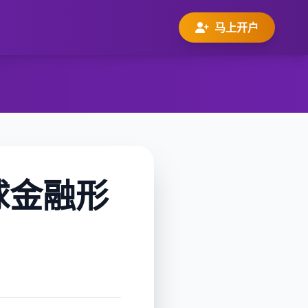
马上开户
球金融形